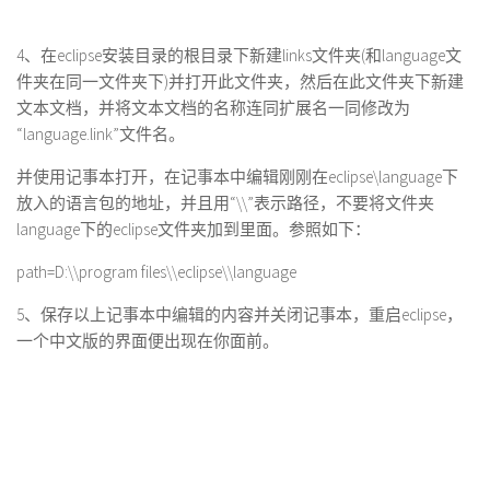
4、在eclipse安装目录的根目录下新建links文件夹(和language文
件夹在同一文件夹下)并打开此文件夹，然后在此文件夹下新建
文本文档，并将文本文档的名称连同扩展名一同修改为
“language.link”文件名。
并使用记事本打开，在记事本中编辑刚刚在eclipse\language下
放入的语言包的地址，并且用“\\”表示路径，不要将文件夹
language下的eclipse文件夹加到里面。参照如下：
path=D:\\program files\\eclipse\\language
5、保存以上记事本中编辑的内容并关闭记事本，重启eclipse，
一个中文版的界面便出现在你面前。