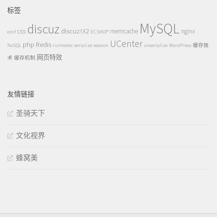
标签
MySQL
discuz
discuz!X2
css
memcache
nginx
conf
ECSHOP
UCenter
php
Redis
NoSQL
runhooks
serialize
session
unserialize
WordPress
缓存技
网页特效
术
缓存机制
友情链接
圣骑天下
文化视界
蜂窝美