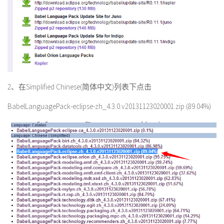
2、在Simplified Chinese(简体中文)列表下点击
BabelLanguagePack-eclipse-zh_4.3.0.v20131123020001.zip (89.04%)