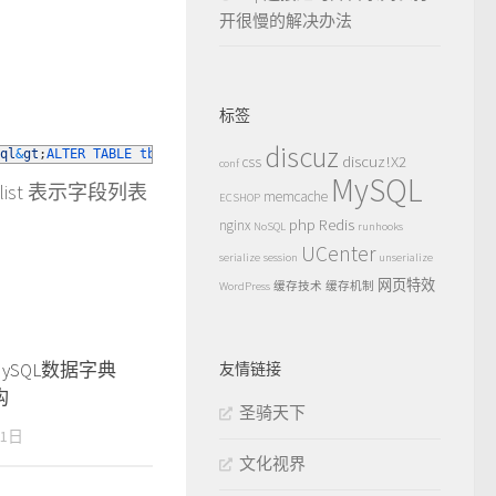
开很慢的解决办法
标签
discuz
ql
&
gt
;
ALTER 
TABLE 
tbl_name 
DROP 
UNIQUE 
index_name
(
column 
list
)
;
discuz!X2
css
conf
MySQL
 list 表示字段列表
memcache
ECSHOP
php
Redis
nginx
NoSQL
runhooks
UCenter
serialize
session
unserialize
网页特效
WordPress
缓存技术
缓存机制
MySQL数据字典
友情链接
构
圣骑天下
21日
文化视界