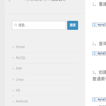
1、重
搜
1
mysql
索：
2、查
Home
1
mysql
MySQL
PHP
3、创建
普通索
Linux
H5
1
mysql
Android