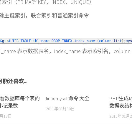
索引（PRIMARY KEY，INDEX，UNIQUE）
除主键索引，联合索引和普通索引命令
&
gt
;
ALTER 
TABLE 
tbl_name 
DROP 
INDEX 
index_name
(
column 
list
)
;
mys
bl_name 表示数据表名，index_name 表示索引名，column
能还喜欢...
l查看数据库每个表的
linux mysql 命令 大全
PHP生成
小记录数
数据表结
2011年08月30日
8月13日
2015年01月