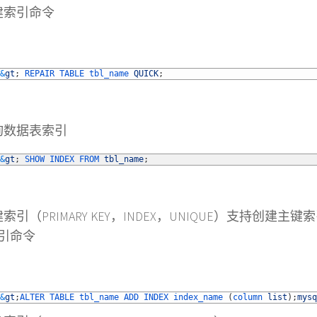
建索引命令
&
gt
;
REPAIR 
TABLE 
tbl_name 
QUICK
;
询数据表索引
&
gt
;
SHOW 
INDEX 
FROM 
tbl_name
;
索引（PRIMARY KEY，INDEX，UNIQUE）支持创建
引命令
&
gt
;
ALTER 
TABLE 
tbl_name 
ADD 
INDEX 
index_name
(
column 
list
)
;
mysq