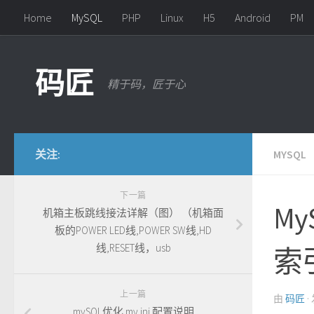
Home
MySQL
PHP
Linux
H5
Android
PM
Skip to content
码匠
精于码，匠于心
关注:
MYSQL
下一篇
M
机箱主板跳线接法详解（图） （机箱面
板的POWER LED线,POWER SW线,HD
线,RESET线，usb
索
上一篇
由
码匠
mySQL优化 my.ini 配置说明