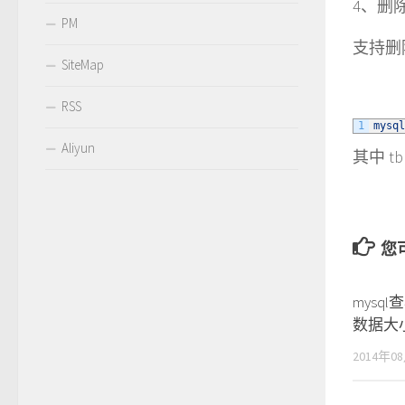
4、删除
PM
支持删
SiteMap
RSS
1
mysql
Aliyun
其中 t
您可
mysq
数据大
2014年0