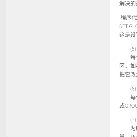
解决的办
程序代
SET GL
这是设
(5
每个进
区。如
把它改为1
(6
每个需
或GRO
(7
为所有
量。M