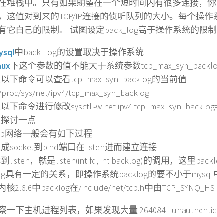
在堆栈中。只有如果期望在一个短时间内有很多连接，你
，这值对到来的TCP/IP连接的侦听队列的大小。每个操
有它自己的限制。 试图设定back_log高于操作系统的限
ysql
中back_log的设置取决于操作系统
nux
下这个参数的值不能大于系统参数tcp_max_syn_backl
命令可以查看tcp_max_syn_backlog的当前值
roc/sys/net/ipv4/tcp_max_syn_backlog
令进行修改sysctl -w net.ipv4.tcp_max_syn_backlog
探讨一点
/ip网络一般会有如下过程
ocket到bind端口在listen进而建立连接
sten，就是listen(int fd, int backlog)的调用，这里back
_log具有一定的关系，即操作系统backlog的要不小于mysql中
x内核2.6.6中backlog在/include/net/tcp.h中由TCP_SYNQ
主机进程列表，如果发现大量 264084 | unauthenticated