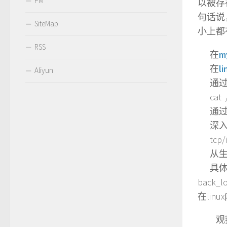
PM
以被存
句话说
SiteMap
小上都
RSS
在
m
在
li
Aliyun
通过以下
cat /p
通过以下命
深入
tcp
从生成s
具体到li
back
在linu
观察一下