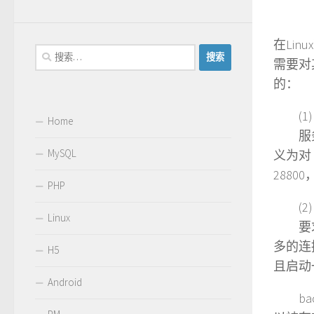
在Li
搜
需要对
索：
的：
(1
Home
服务器
MySQL
义为对 m
2880
PHP
(2
Linux
要求 
多的连
H5
且启动
Android
bac