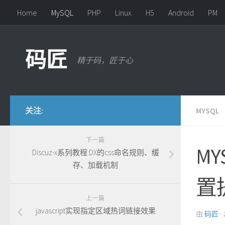
Home
MySQL
PHP
Linux
H5
Android
PM
Skip to content
码匠
精于码，匠于心
关注:
MYSQL
下一篇
M
Discuz-x系列教程:DX的css命名规则、缓
存、加载机制
置
上一篇
javascript实现指定区域热词链接效果
由
码匠
·