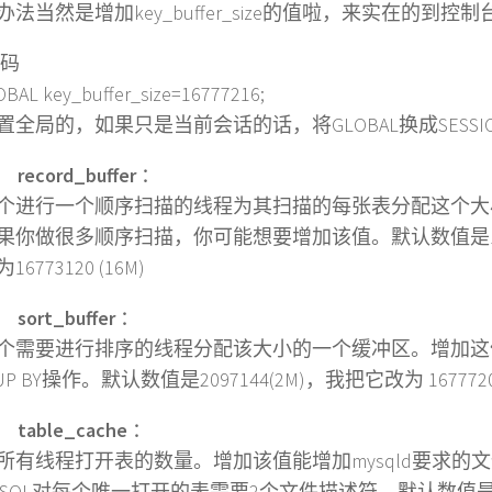
法当然是增加key_buffer_size的值啦，来实在的到控
码
OBAL key_buffer_size=16777216;
置全局的，如果只是当前会话的话，将GLOBAL换成SESSI
)
record_buffer
：
行一个顺序扫描的线程为其扫描的每张表分配这个大
果你做很多顺序扫描，你可能想要增加该值。默认数值是13107
6773120 (16M)
)
sort_buffer
：
要进行排序的线程分配该大小的一个缓冲区。增加这值加速
UP BY操作。默认数值是2097144(2M)，我把它改为 16777208
)
table_cache
：
线程打开表的数量。增加该值能增加mysqld要求的
ySQL对每个唯一打开的表需要2个文件描述符。默认数值是