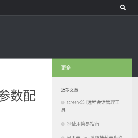
更多
近期文章
化参数配
screen-SSH远程会话管理工
具
Git使用简易指南
阿里云Linux系统挂载云盘格