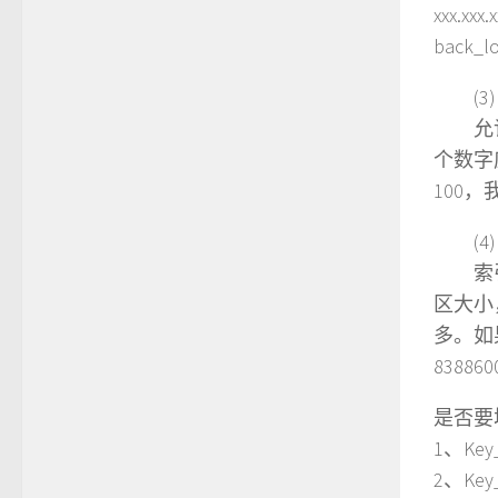
xxx.xx
back
(3
允许的
个数字应
100，
(4
索引块
区大小
多。如
8388
是否要
1、Key
2、Key