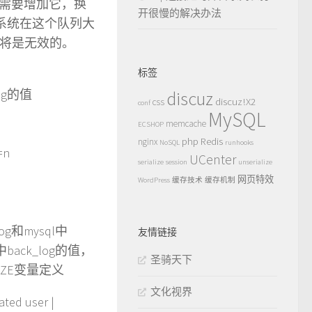
需要增加它，换
开很慢的解决办法
作系统在这个队列大
制将是无效的。
标签
og的值
discuz
discuz!X2
css
conf
MySQL
memcache
ECSHOP
php
Redis
nginx
NoSQL
runhooks
=n
UCenter
serialize
session
unserialize
网页特效
WordPress
缓存技术
缓存机制
log和mysql中
友情链接
back_log的值，
圣骑天下
_HSIZE变量定义
文化视界
 user |