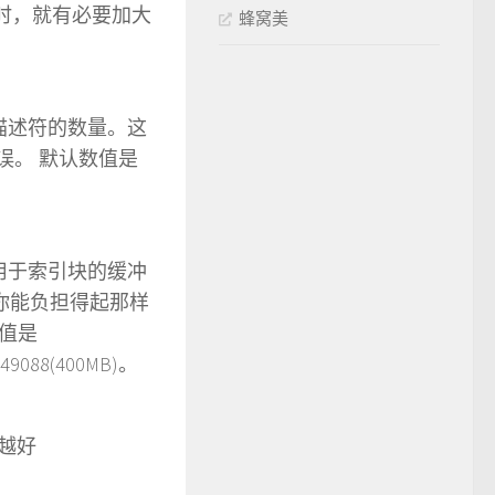
 的待连接进程时，就有必要加大
蜂窝美
描述符的数量。这
 错误。 默认数值是
是用于索引块的缓冲
你能负担得起那样
值是
088(400MB)。
小越好