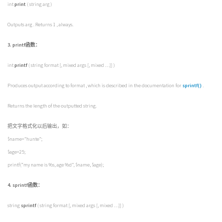
int
print
( string arg )
Outputs
arg
. Returns
1
, always.
3.
printf函数：
int
printf
( string format [, mixed args [, mixed …]] )
Produces output according to
format
, which is described in the documentation for
sprintf()
.
Returns the length of the outputted string.
把文字格式化以后输出，如：
$name=”hunte”;
$age=25;
printf(“my name is %s, age %d”, $name, $age);
4. sprintf函数：
string
sprintf
( string format [, mixed args [, mixed …]] )