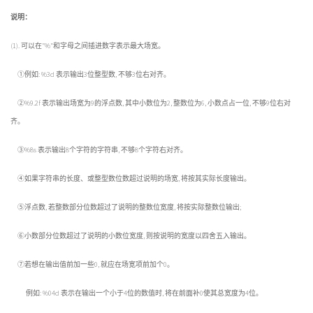
说明：
(1). 可以在”%”和字母之间插进数字表示最大场宽。
①例如: %3d 表示输出3位整型数, 不够3位右对齐。
②%9.2f 表示输出场宽为9的浮点数, 其中小数位为2, 整数位为6, 小数点占一位, 不够9位右对
齐。
③%8s 表示输出8个字符的字符串, 不够8个字符右对齐。
④如果字符串的长度、或整型数位数超过说明的场宽, 将按其实际长度输出。
⑤浮点数, 若整数部分位数超过了说明的整数位宽度, 将按实际整数位输出;
⑥小数部分位数超过了说明的小数位宽度, 则按说明的宽度以四舍五入输出。
⑦若想在输出值前加一些0, 就应在场宽项前加个0。
例如: %04d 表示在输出一个小于4位的数值时, 将在前面补0使其总宽度为4位。