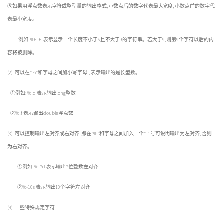
⑧如果用浮点数表示字符或整型量的输出格式, 小数点后的数字代表最大宽度, 小数点前的数字代
表最小宽度。
例如: %6.9s 表示显示一个长度不小于6且不大于9的字符串。若大于9, 则第9个字符以后的内
容将被删除。
(2). 可以在”%”和字母之间加小写字母l, 表示输出的是长型数。
①例如: %ld 表示输出long整数
②%lf 表示输出double浮点数
(3). 可以控制输出左对齐或右对齐, 即在”%”和字母之间加入一个”-” 号可说明输出为左对齐, 否则
为右对齐。
①例如: %-7d 表示输出7位整数左对齐
②%-10s 表示输出10个字符左对齐
(4). 一些特殊规定字符