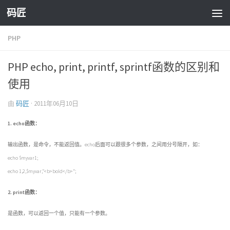
码匠
Skip to content
PHP
PHP echo, print, printf, sprintf函数的区别和
使用
由
码匠
·
2011年06月10日
1. echo函数：
输出函数
，是命令，不能返回值。echo后面可以跟很多个参数，之间用分号隔开，如：
echo $myvar1;
echo 1,2,$myvar,”<b>bold</b>”;
2.
print函数：
是函数，可以返回一个值，只能有一个参数。