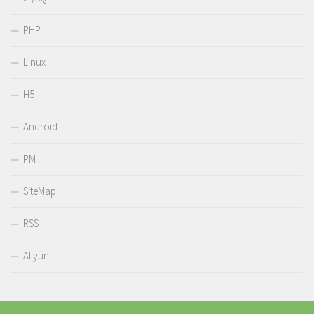
PHP
Linux
H5
Android
PM
SiteMap
RSS
Aliyun