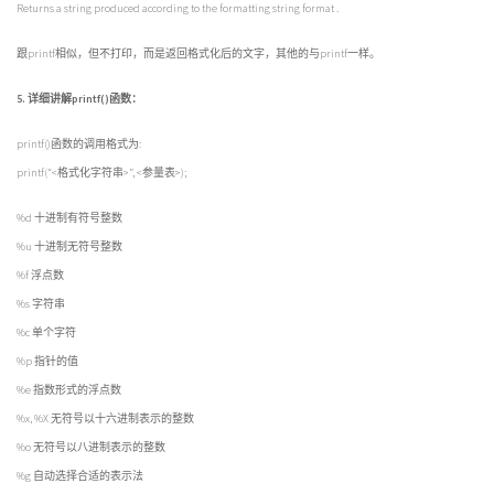
Returns a string produced according to the formatting string
format
.
跟printf相似，但不打印，而是返回格式化后的文字，其他的与printf一样。
5. 详细讲解printf()函数：
printf()函数的调用格式为:
printf(“<格式化字符串>”, <参量表>);
%d 十进制有符号整数
%u 十进制无符号整数
%f 浮点数
%s 字符串
%c 单个字符
%p 指针的值
%e 指数形式的浮点数
%x, %X 无符号以十六进制表示的整数
%o 无符号以八进制表示的整数
%g 自动选择合适的表示法