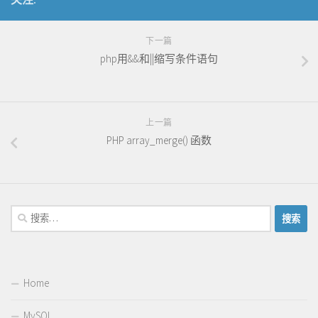
下一篇
php用&&和||缩写条件语句
上一篇
PHP array_merge() 函数
搜
索：
Home
MySQL