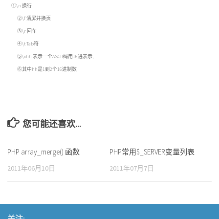
①\n 换行
②\f 清屏并换页
③\r 回车
④\t Tab符
⑤\xhh 表示一个ASCII码用16进表示,
⑥其中hh是1到2个16进制数
您可能还喜欢...
PHP array_merge() 函数
PHP常用$_SERVER变量列表
2011年06月10日
2011年07月7日
关注: