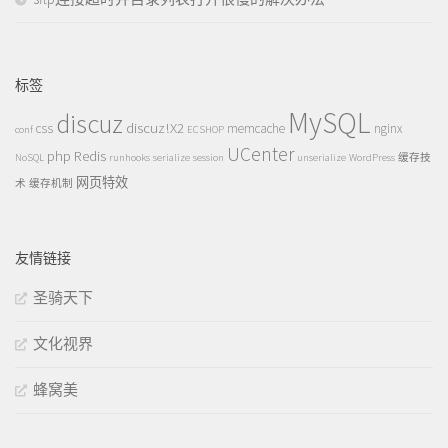
标签
MySQL
discuz
discuz!X2
css
memcache
nginx
conf
ECSHOP
UCenter
php
Redis
NoSQL
runhooks
serialize
session
unserialize
WordPress
缓存技
网页特效
术
缓存机制
友情链接
圣骑天下
文化视界
蜂窝美