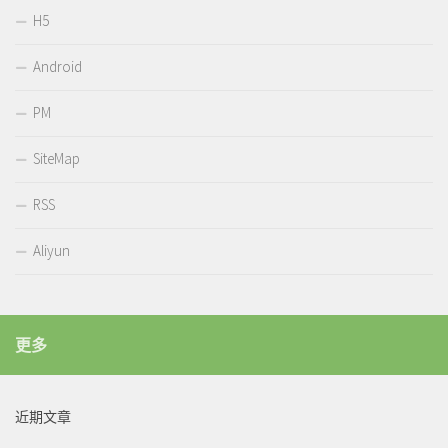
H5
Android
PM
SiteMap
RSS
Aliyun
更多
近期文章