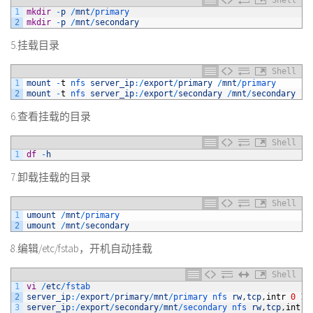
Shell
1
mkdir
-
p
/
mnt
/
primary
2
mkdir
-
p
/
mnt
/
secondary
5.挂载目录
Shell
1
mount
-
t
nfs 
server_ip
:
/
export
/
primary
/
mnt
/
primary
2
mount
-
t
nfs 
server_ip
:
/
export
/
secondary
/
mnt
/
secondary
6.查看挂载的目录
Shell
1
df
-
h
7.卸载挂载的目录
Shell
1
umount
/
mnt
/
primary
2
umount
/
mnt
/
secondary
8.编辑/etc/fstab，开机自动挂载
Shell
1
vi
/
etc
/
fstab
2
server_ip
:
/
export
/
primary
/
mnt
/
primary 
nfs 
rw
,
tcp
,
intr
0
1
3
server_ip
:
/
export
/
secondary
/
mnt
/
secondary 
nfs 
rw
,
tcp
,
intr