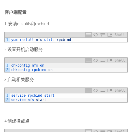
客户端配置
1. 安装nfs-utils和rpcbind
Shell
1
yum 
install 
nfs
-
utils 
rpcbind
2.设置开机启动服务
Shell
1
chkconfig 
nfs 
on
2
chkconfig 
rpcbind 
on
3.启动相关服务
Shell
1
service 
rpcbind 
start
2
service 
nfs 
start
4.创建挂载点