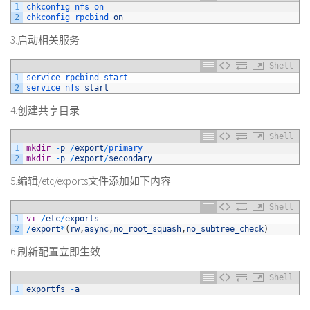
1
chkconfig 
nfs 
on
2
chkconfig 
rpcbind 
on
3.启动相关服务
Shell
1
service 
rpcbind 
start
2
service 
nfs 
start
4.创建共享目录
Shell
1
mkdir
-
p
/
export
/
primary
2
mkdir
-
p
/
export
/
secondary
5.编辑/etc/exports文件添加如下内容
Shell
1
vi
/
etc
/
exports
2
/
export
*
(
rw
,
async
,
no_root_squash
,
no_subtree_check
)
6.刷新配置立即生效
Shell
1
exportfs
-
a