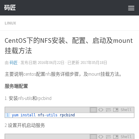
码匠
Skip to content
LINUX
CentOS下的NFS安装、配置、启动及mount
挂载方法
由
码匠
· 发布日期
2016年06月22日
· 已更新
2017年05月18日
主要说明centos配置nfs服务详细步骤，及mount挂载方法。
服务端配置
1. 安装nfs-utils和rpcbind
Shell
1
yum 
install 
nfs
-
utils 
rpcbind
2.设置开机启动服务
Shell