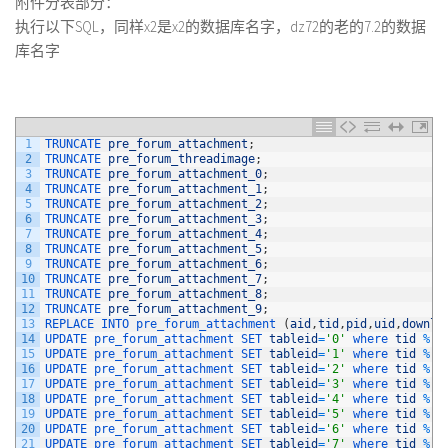
附件分表部分：
执行以下SQL，同样x2是x2的数据库名字，dz72的老的7.2的数据
库名字
1
TRUNCATE 
pre_forum_attachment
;
2
TRUNCATE 
pre_forum_threadimage
;
3
TRUNCATE 
pre_forum_attachment_0
;
4
TRUNCATE 
pre_forum_attachment_1
;
5
TRUNCATE 
pre_forum_attachment_2
;
6
TRUNCATE 
pre_forum_attachment_3
;
7
TRUNCATE 
pre_forum_attachment_4
;
8
TRUNCATE 
pre_forum_attachment_5
;
9
TRUNCATE 
pre_forum_attachment_6
;
10
TRUNCATE 
pre_forum_attachment_7
;
11
TRUNCATE 
pre_forum_attachment_8
;
12
TRUNCATE 
pre_forum_attachment_9
;
13
REPLACE 
INTO 
pre_forum_attachment
(
aid
,
tid
,
pid
,
uid
,
downlo
14
UPDATE 
pre_forum_attachment 
SET 
tableid
=
'0'
where 
tid
%
1
15
UPDATE 
pre_forum_attachment 
SET 
tableid
=
'1'
where 
tid
%
1
16
UPDATE 
pre_forum_attachment 
SET 
tableid
=
'2'
where 
tid
%
1
17
UPDATE 
pre_forum_attachment 
SET 
tableid
=
'3'
where 
tid
%
1
18
UPDATE 
pre_forum_attachment 
SET 
tableid
=
'4'
where 
tid
%
1
19
UPDATE 
pre_forum_attachment 
SET 
tableid
=
'5'
where 
tid
%
1
20
UPDATE 
pre_forum_attachment 
SET 
tableid
=
'6'
where 
tid
%
1
21
UPDATE 
pre_forum_attachment 
SET 
tableid
=
'7'
where 
tid
%
1