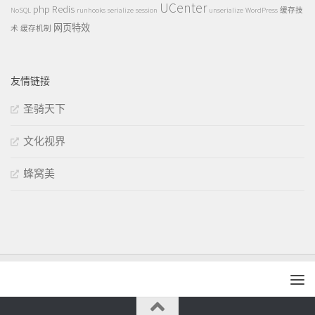
UCenter
php
Redis
NoSQL
runhooks
serialize
session
unserialize
WordPress
缓存技
网页特效
术
缓存机制
友情链接
圣骑天下
文化视界
蜂窝美