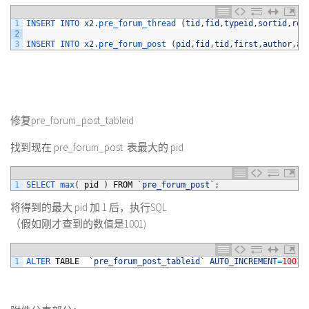
1
INSERT 
INTO 
x2
.
pre_forum_thread
(
tid
,
fid
,
typeid
,
sortid
,
rea
2
3
INSERT 
INTO 
x2
.
pre_forum_post
(
pid
,
fid
,
tid
,
first
,
author
,
au
修复pre_forum_post_tableid
找到现在 pre_forum_post 表最大的 pid
1
SELECT 
max
(
pid
)
FROM
`
pre_forum_post
`
;
将得到的最大 pid 加 1 后，执行SQL
（假如刚才查到的数值是1001)
1
ALTER 
TABLE
`
pre_forum_post_tableid
`
AUTO_INCREMENT
=
1001
+