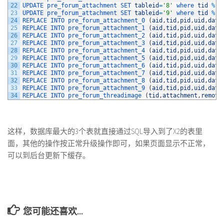
22
UPDATE 
pre_forum_attachment 
SET 
tableid
=
'8'
where 
tid
%
1
23
UPDATE 
pre_forum_attachment 
SET 
tableid
=
'9'
where 
tid
%
1
24
REPLACE 
INTO 
pre_forum_attachment_0
(
aid
,
tid
,
pid
,
uid
,
date
25
REPLACE 
INTO 
pre_forum_attachment_1
(
aid
,
tid
,
pid
,
uid
,
date
26
REPLACE 
INTO 
pre_forum_attachment_2
(
aid
,
tid
,
pid
,
uid
,
date
27
REPLACE 
INTO 
pre_forum_attachment_3
(
aid
,
tid
,
pid
,
uid
,
date
28
REPLACE 
INTO 
pre_forum_attachment_4
(
aid
,
tid
,
pid
,
uid
,
date
29
REPLACE 
INTO 
pre_forum_attachment_5
(
aid
,
tid
,
pid
,
uid
,
date
30
REPLACE 
INTO 
pre_forum_attachment_6
(
aid
,
tid
,
pid
,
uid
,
date
31
REPLACE 
INTO 
pre_forum_attachment_7
(
aid
,
tid
,
pid
,
uid
,
date
32
REPLACE 
INTO 
pre_forum_attachment_8
(
aid
,
tid
,
pid
,
uid
,
date
33
REPLACE 
INTO 
pre_forum_attachment_9
(
aid
,
tid
,
pid
,
uid
,
date
34
REPLACE 
INTO 
pre_forum_threadimage
(
tid
,
attachment
,
remote
这样，数据库最大的3个表就直接通过SQL导入到了X2的表里
面，其他的操作按正常升级操作即可，如果页面显示不正常，
可以到后台更新下缓存。
您可能还喜欢...