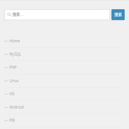
搜
索：
Home
MySQL
PHP
Linux
H5
Android
PM