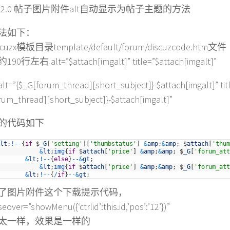
uz!x2.0 帖子图片附件alt自动显示为帖子主题的方法
法如下：
uzx模板目录template/default/forum/discuzcode.htm文件
0行左右 alt=”$attach[imgalt]” title=”$attach[imgalt]”
”{$_G[forum_thread][short_subject]}-$attach[imgalt]” tit
rum_thread][short_subject]}-$attach[imgalt]”
的代码如下
lt
;
!
--
{
if
$
_G
[
'setting'
]
[
'thumbstatus'
]
&
amp
;
&
amp
;
$
attach
[
'thum
&
lt
;
img
{
if
$
attach
[
'price'
]
&
amp
;
&
amp
;
$
_G
[
'forum_att
&
lt
;
!
--
{
else
}
--
&
gt
;
&
lt
;
img
{
if
$
attach
[
'price'
]
&
amp
;
&
amp
;
$
_G
[
'forum_att
&
lt
;
!
--
{
/
if
}
--
&
gt
;
了图片附件这个下载提示代码，
over=”showMenu({‘ctrlid’:this.id,’pos’:’12’})”
太一样，效果是一样的