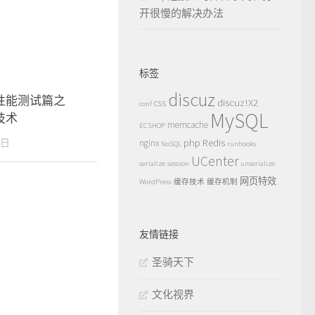
开很慢的解决办法
标签
discuz
 X2性能测试篇之
discuz!X2
css
conf
MySQL
技术
memcache
ECSHOP
php
Redis
5日
nginx
NoSQL
runhooks
UCenter
serialize
session
unserialize
网页特效
WordPress
缓存技术
缓存机制
友情链接
圣骑天下
文化视界