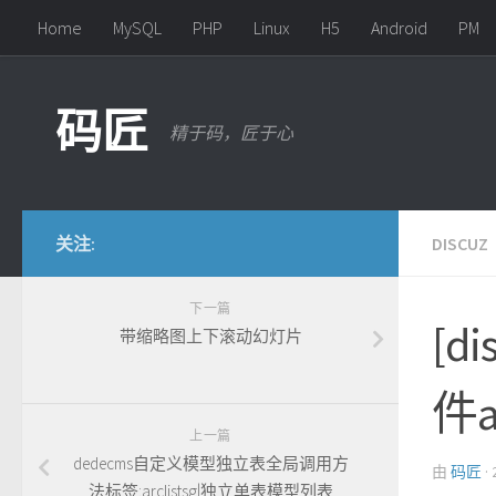
Home
MySQL
PHP
Linux
H5
Android
PM
Skip to content
码匠
精于码，匠于心
关注:
DISCUZ
下一篇
[d
带缩略图上下滚动幻灯片
件
上一篇
dedecms自定义模型独立表全局调用方
由
码匠
·
法标签:arclistsg|独立单表模型列表