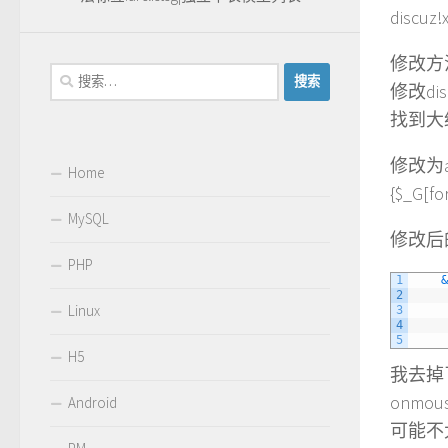
disc
修改方
搜
修改disc
索：
找到大约19
修改为alt=
Home
{$_G[fo
MySQL
修改后
PHP
1
&
2
Linux
3
4
5
H5
我去掉
onmouse
Android
可能不