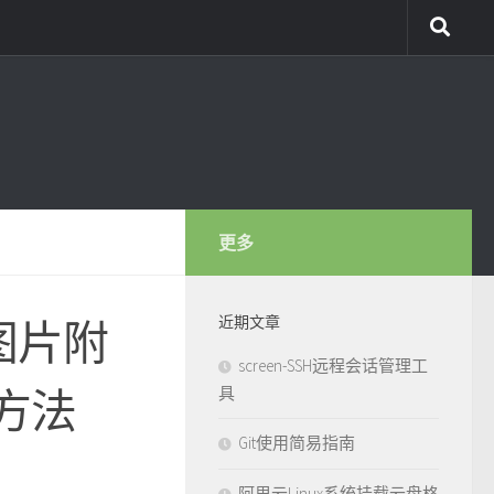
更多
近期文章
帖子图片附
screen-SSH远程会话管理工
方法
具
Git使用简易指南
阿里云Linux系统挂载云盘格