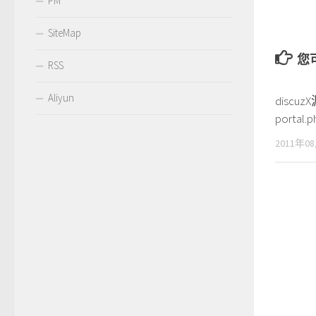
PM
SiteMap
您可
RSS
Aliyun
discu
portal.p
2011年0