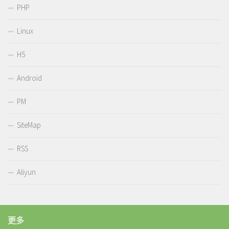
PHP
Linux
H5
Android
PM
SiteMap
RSS
Aliyun
更多