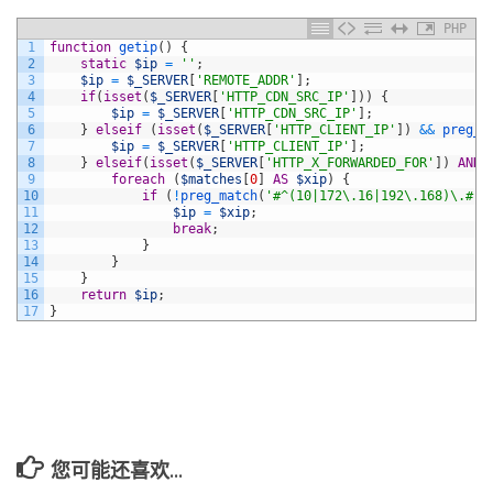
PHP
1
function
getip
(
)
{
2
static
$ip
=
''
;
3
$ip
=
$_SERVER
[
'REMOTE_ADDR'
]
;
4
if
(
isset
(
$_SERVER
[
'HTTP_CDN_SRC_IP'
]
)
)
{
5
$ip
=
$_SERVER
[
'HTTP_CDN_SRC_IP'
]
;
6
}
elseif
(
isset
(
$_SERVER
[
'HTTP_CLIENT_IP'
]
)
&&
preg_m
7
$ip
=
$_SERVER
[
'HTTP_CLIENT_IP'
]
;
8
}
elseif
(
isset
(
$_SERVER
[
'HTTP_X_FORWARDED_FOR'
]
)
AND
9
foreach
(
$matches
[
0
]
AS
$xip
)
{
10
if
(
!
preg_match
(
'#^(10|172\.16|192\.168)\.#'
,
11
$ip
=
$xip
;
12
break
;
13
}
14
}
15
}
16
return
$ip
;
17
}
您可能还喜欢...