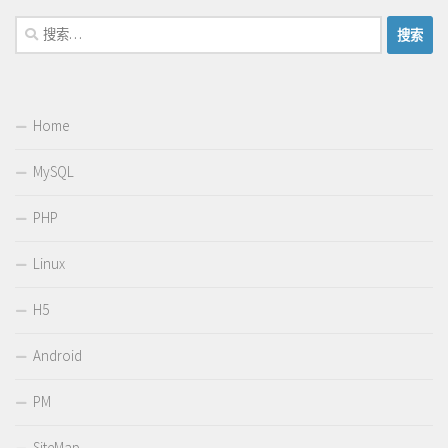
搜
索：
Home
MySQL
PHP
Linux
H5
Android
PM
SiteMap