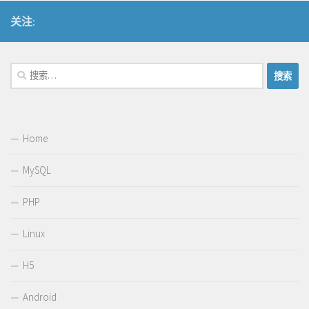
关注:
搜
索：
Home
MySQL
PHP
Linux
H5
Android