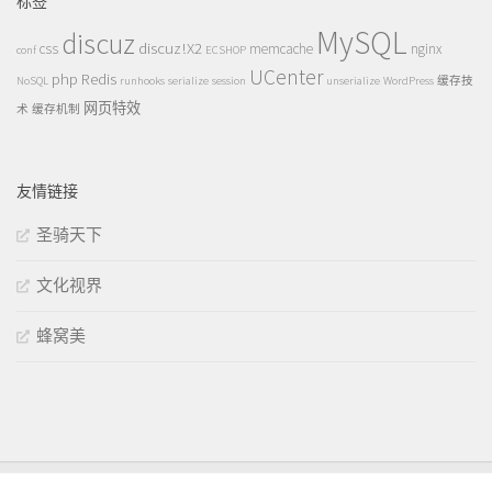
标签
MySQL
discuz
discuz!X2
css
memcache
nginx
conf
ECSHOP
UCenter
php
Redis
NoSQL
runhooks
serialize
session
unserialize
WordPress
缓存技
网页特效
术
缓存机制
友情链接
圣骑天下
文化视界
蜂窝美